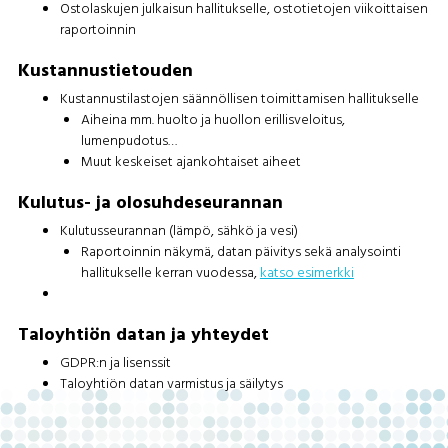
Ostolaskujen julkaisun hallitukselle, ostotietojen viikoittaisen
raportoinnin
Kustannustietouden
Kustannustilastojen säännöllisen toimittamisen hallitukselle
Aiheina mm. huolto ja huollon erillisveloitus,
lumenpudotus…
Muut keskeiset ajankohtaiset aiheet
Kulutus- ja olosuhdeseurannan
Kulutusseurannan (lämpö, sähkö ja vesi)
Raportoinnin näkymä, datan päivitys sekä analysointi
hallitukselle kerran vuodessa,
katso esimerkki
Taloyhtiön datan ja yhteydet
GDPR:n ja lisenssit
Taloyhtiön datan varmistus ja säilytys