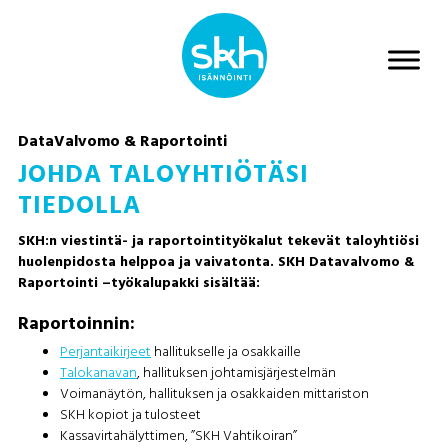
DataValvomo & Raportointi
JOHDA TALOYHTIÖTÄSI
TIEDOLLA
SKH:n viestintä- ja raportointityökalut tekevät taloyhtiösi
huolenpidosta helppoa ja vaivatonta. SKH Datavalvomo &
Raportointi –työkalupakki sisältää:
Raportoinnin:
Perjantaikirjeet
hallitukselle ja osakkaille
Talokanavan
, hallituksen johtamisjärjestelmän
Voimanäytön, hallituksen ja osakkaiden mittariston
SKH kopiot ja tulosteet
Kassavirtahälyttimen, ”SKH Vahtikoiran”