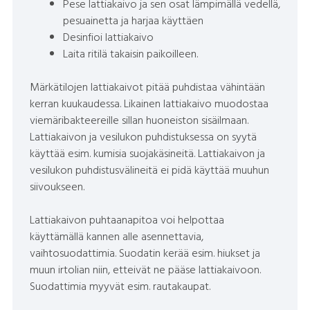
Pese lattiakaivo ja sen osat lämpimällä vedellä,
pesuainetta ja harjaa käyttäen
Desinfioi lattiakaivo
Laita ritilä takaisin paikoilleen.
Märkätilojen lattiakaivot pitää puhdistaa vähintään
kerran kuukaudessa. Likainen lattiakaivo muodostaa
viemäribakteereille sillan huoneiston sisäilmaan.
Lattiakaivon ja vesilukon puhdistuksessa on syytä
käyttää esim. kumisia suojakäsineitä. Lattiakaivon ja
vesilukon puhdistusvälineitä ei pidä käyttää muuhun
siivoukseen.
Lattiakaivon puhtaanapitoa voi helpottaa
käyttämällä kannen alle asennettavia,
vaihtosuodattimia. Suodatin kerää esim. hiukset ja
muun irtolian niin, etteivät ne pääse lattiakaivoon.
Suodattimia myyvät esim. rautakaupat.