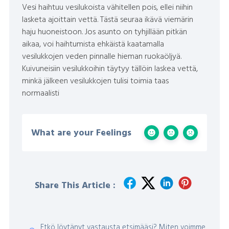
Vesi haihtuu vesilukoista vähitellen pois, ellei niihin
lasketa ajoittain vettä. Tästä seuraa ikävä viemärin
haju huoneistoon. Jos asunto on tyhjillään pitkän
aikaa, voi haihtumista ehkäistä kaatamalla
vesilukkojen veden pinnalle hieman ruokaöljyä.
Kuivuneisiin vesilukkoihin täytyy tällöin laskea vettä,
minkä jälkeen vesilukkojen tulisi toimia taas
normaalisti
What are your Feelings
Share This Article :
Etkö löytänyt vastausta etsimääsi? Miten voimme