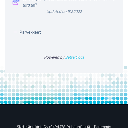
auttaa?
Updated on 18.2.2022
Parvekkeet
Powered by
BetterDocs
SKH-Isännöinti Oy (0494478-9) Isännöintiä – Paremmin