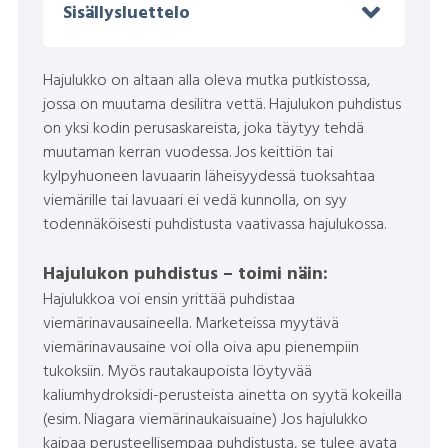
Sisällysluettelo
Hajulukko on altaan alla oleva mutka putkistossa,
jossa on muutama desilitra vettä. Hajulukon puhdistus
on yksi kodin perusaskareista, joka täytyy tehdä
muutaman kerran vuodessa. Jos keittiön tai
kylpyhuoneen lavuaarin läheisyydessä tuoksahtaa
viemärille tai lavuaari ei vedä kunnolla, on syy
todennäköisesti puhdistusta vaativassa hajulukossa.
Hajulukon puhdistus – toimi näin:
Hajulukkoa voi ensin yrittää puhdistaa
viemärinavausaineella. Marketeissa myytävä
viemärinavausaine voi olla oiva apu pienempiin
tukoksiin. Myös rautakaupoista löytyvää
kaliumhydroksidi-perusteista ainetta on syytä kokeilla
(esim. Niagara viemärinaukaisuaine) Jos hajulukko
kaipaa perusteellisempaa puhdistusta, se tulee avata