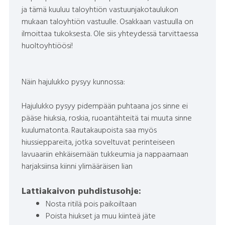
ja tämä kuuluu taloyhtiön vastuunjakotaulukon
mukaan taloyhtiön vastuulle. Osakkaan vastuulla on
ilmoittaa tukoksesta. Ole siis yhteydessä tarvittaessa
huoltoyhtiöösi!
Näin hajulukko pysyy kunnossa:
Hajulukko pysyy pidempään puhtaana jos sinne ei
pääse hiuksia, roskia, ruoantähteitä tai muuta sinne
kuulumatonta. Rautakaupoista saa myös
hiussieppareita, jotka soveltuvat perinteiseen
lavuaariin ehkäisemään tukkeumia ja nappaamaan
harjaksiinsa kiinni ylimääräisen lian
Lattiakaivon puhdistusohje:
Nosta ritilä pois paikoiltaan
Poista hiukset ja muu kiinteä jäte