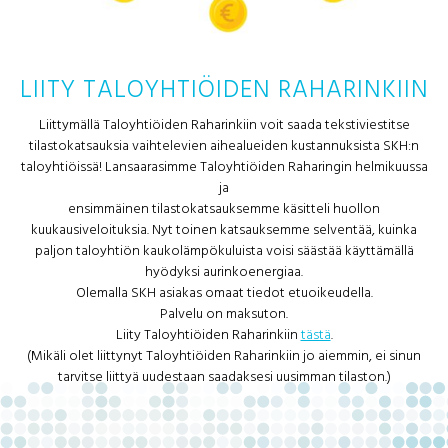
LIITY TALOYHTIÖIDEN RAHARINKIIN
Liittymällä Taloyhtiöiden Raharinkiin voit saada tekstiviestitse
tilastokatsauksia vaihtelevien aihealueiden kustannuksista SKH:n
taloyhtiöissä! Lansaarasimme Taloyhtiöiden Raharingin helmikuussa
ja
ensimmäinen tilastokatsauksemme käsitteli huollon
kuukausiveloituksia. Nyt toinen katsauksemme selventää, kuinka
paljon taloyhtiön kaukolämpökuluista voisi säästää käyttämällä
hyödyksi aurinkoenergiaa.
Olemalla SKH asiakas omaat tiedot etuoikeudella.
Palvelu on maksuton.
Liity Taloyhtiöiden Raharinkiin
tästä
.
(Mikäli olet liittynyt Taloyhtiöiden Raharinkiin jo aiemmin, ei sinun
tarvitse liittyä uudestaan saadaksesi uusimman tilaston.)