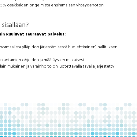
oo 75% osakkaiden ongelmista ensimmäisen yhteydenoton
 sisällään?
hin kuuluvat seuraavat palvelut:
normaalista ylläpidon järjestämisestä huolehtiminen) hallituksen
sen antamien ohjeiden ja määräysten mukaisesti
ain mukainen ja varainhoito on luotettavalla tavalla järjestetty