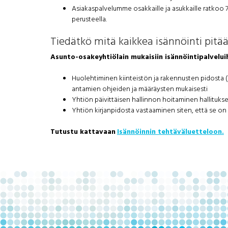
Asiakaspalvelumme osakkaille ja asukkaille ratk
perusteella.
Tiedätkö mitä kaikkea isännöinti pitää
Asunto-osakeyhtiölain mukaisiin isännöintipalvelui
Huolehtiminen kiinteistön ja rakennusten pidosta (
antamien ohjeiden ja määräysten mukaisesti
Yhtiön päivittäisen hallinnon hoitaminen hallituk
Yhtiön kirjanpidosta vastaaminen siten, että se on l
Tutustu kattavaan
Isännöinnin tehtäväluetteloon.