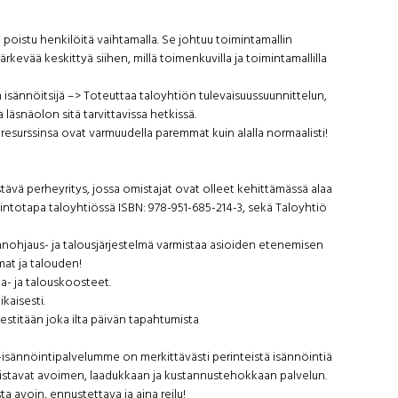
 poistu henkilöitä vaihtamalla. Se johtuu toimintamallin
järkevää keskittyä siihen, millä toimenkuvilla ja toimintamallilla
isännöitsijä –> Toteuttaa taloyhtiön tulevaisuussuunnittelun,
 läsnäolon sitä tarvittavissa hetkissä.
esurssinsa ovat varmuudella paremmat kuin alalla normaalisti!
istävä perheyritys, jossa omistajat ovat olleet kehittämässä alaa
llintotapa taloyhtiössä ISBN: 978-951-685-214-3, sekä Taloyhtiö
anohjaus- ja talousjärjestelmä varmistaa asioiden etenemisen
at ja talouden!
a- ja talouskoosteet.
kaisesti.
estitään joka ilta päivän tapahtumista
isännöintipalvelumme on merkittävästi perinteistä isännöintiä
stavat avoimen, laadukkaan ja kustannustehokkaan palvelun.
 avoin, ennustettava ja aina reilu!