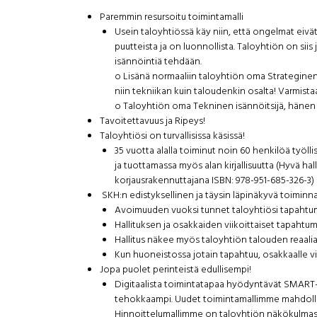
Paremmin resursoitu toimintamalli
Usein taloyhtiössä käy niin, että ongelmat eivät
puutteista ja on luonnollista. Taloyhtiön on siis 
isännöintiä tehdään.
o Lisänä normaaliin taloyhtiön oma Strateginen 
niin tekniikan kuin taloudenkin osalta! Varmistaa
o Taloyhtiön oma Tekninen isännöitsijä, hänen r
Tavoitettavuus ja Ripeys!
Taloyhtiösi on turvallisissa käsissä!
35 vuotta alalla toiminut noin 60 henkilöä työll
ja tuottamassa myös alan kirjallisuutta (Hyvä ha
korjausrakennuttajana ISBN: 978-951-685-326-3)
SKH:n edistyksellinen ja täysin läpinäkyvä toiminn
Avoimuuden vuoksi tunnet taloyhtiösi tapahtum
Hallituksen ja osakkaiden viikoittaiset tapahtum
Hallitus näkee myös taloyhtiön talouden reaaliai
Kun huoneistossa jotain tapahtuu, osakkaalle vi
Jopa puolet perinteistä edullisempi!
Digitaalista toimintatapaa hyödyntävät SMART-
tehokkaampi. Uudet toimintamallimme mahdolli
Hinnoittelumallimme on taloyhtiön näkökulmasta