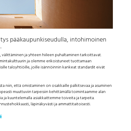
ritys pääkaupunkiseudulla, intohimoinen
.
välittäminen ja yhteen hiileen puhaltaminen tarkoittavat.
mintakulttuurin ja olemme erikoistuneet tuottamaan
sille taloyhtiöille, joille isännöinnin kankeat standardit eivät
ta niin, että omistaminen on osakkaille palkitsevaa ja asuminen
opeasti muuttuviin tarpeisiin kehittämällä toimintaamme alan
a ja kuuntelemalla asiakkaittemme toiveita ja tarpeita.
nustehokkaasti, läpinäkyvästi ja ammattitaitoisesti.
ä