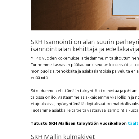
SKH Isännöinti on alan suurin perhey
isännöintialan kehittäjä ja edelläkävijä
Yli 40 vuoden kokemuksella tiedämme, mitä sitoutuminen, 
Tunnemme kasvavan pääkaupunkiseudun kiinteistöt ja toi
monipuolisia, tehokkaita ja asiakaslähtöisiä palveluita erilai
enää riitä.
Sitoudumme kehittämään taloyhtiösi toimintaa ja johtamis
talossa on ilo. Vastaamme asiakkaidemme yksilöllisiin ja n
etujoukoissa, hyödyntämällä digitalisaation mahdollisuuksi
Tuotamme asiakkaille tarpeita vastaavaa isännöintiä kustan
Tutustu SKH Mallisen taloyhtiön vuosikelloon
täält
SKH Mallin kulmakivet