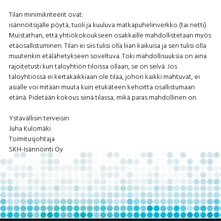
Tilan minimikriteerit ovat:
isännöitsijälle pöytä, tuoli ja kuuluva matkapuhelinverkko (tai netti).
Muistathan, että yhtiökokoukseen osakkaille mahdollistetaan myös
etäosallistuminen. Tilan ei siis tulisi olla liian kaikuisa ja sen tulisi olla
muutenkin etälähetykseen soveltuva. Toki mahdollisuuksia on aina
rajoitetusti kun taloyhtiön tiloissa ollaan, se on selvä. Jos
taloyhtiössä ei kertakaikkiaan ole tilaa, johon kaikki mahtuvat, ei
asialle voi mitään muuta kuin etukäteen kehoitta osallistumaan
etänä. Pidetään kokous siinä tilassa, mikä paras mahdollinen on.
Ystävällisin terveisin
Juha Kulomäki
Toimitusjohtaja
SKH-Isännöinti Oy