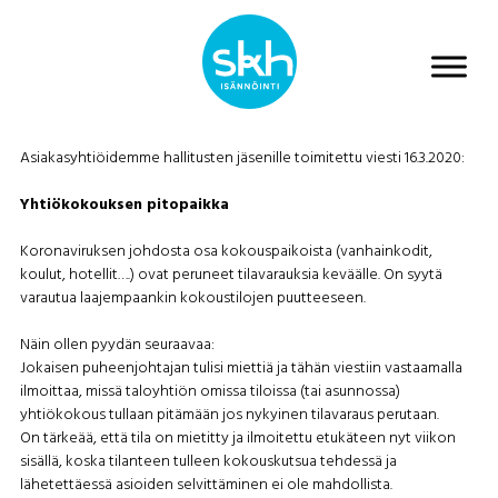
Asiakasyhtiöidemme hallitusten jäsenille toimitettu viesti 16.3.2020:
Yhtiökokouksen pitopaikka
Koronaviruksen johdosta osa kokouspaikoista (vanhainkodit,
koulut, hotellit….) ovat peruneet tilavarauksia keväälle. On syytä
varautua laajempaankin kokoustilojen puutteeseen.
Näin ollen pyydän seuraavaa:
Jokaisen puheenjohtajan tulisi miettiä ja tähän viestiin vastaamalla
ilmoittaa, missä taloyhtiön omissa tiloissa (tai asunnossa)
yhtiökokous tullaan pitämään jos nykyinen tilavaraus perutaan.
On tärkeää, että tila on mietitty ja ilmoitettu etukäteen nyt viikon
sisällä, koska tilanteen tulleen kokouskutsua tehdessä ja
lähetettäessä asioiden selvittäminen ei ole mahdollista.