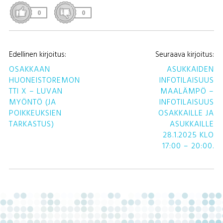
0
0
A
Edellinen kirjoitus:
Seuraava kirjoitus:
S
OSAKKAAN
ASUKKAIDEN
HUONEISTOREMON
INFOTILAISUUS
TTI X – LUVAN
MAALÄMPÖ –
MYÖNTÖ (JA
INFOTILAISUUS
POIKKEUKSIEN
OSAKKAILLE JA
TARKASTUS)
ASUKKAILLE
28.1.2025 KLO
17:00 – 20:00.