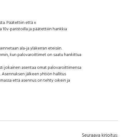
ta. Päätettiin että x
 10v-paristoilla ja päätettiiin hankkia
ennetaan ala-ja yläkerran eteisiin.
in, kun palovaroittimet on saatu hankittua
sti jokainen asentaa omat palovaroittimensa
a. Asennuksen jälkeen yhtiön hallitus
omassa että asennus on tehty oikein ja
Seuraava kirjoitus: