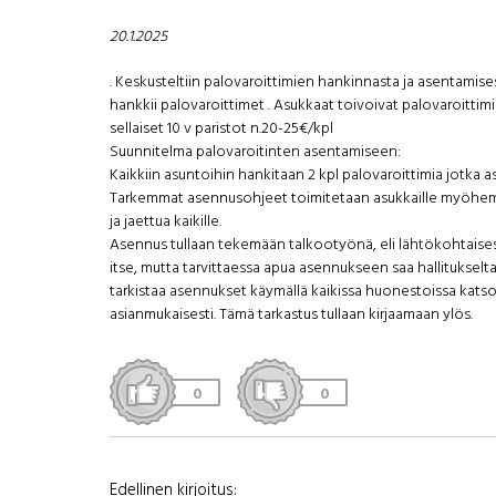
20.1.2025
. Keskusteltiin palovaroittimien hankinnasta ja asentamises
hankkii palovaroittimet . Asukkaat toivoivat palovaroittimia
sellaiset 10 v paristot n.20-25€/kpl
Suunnitelma palovaroitinten asentamiseen:
Kaikkiin asuntoihin hankitaan 2 kpl palovaroittimia jotka as
Tarkemmat asennusohjeet toimitetaan asukkaille myöhemm
ja jaettua kaikille.
Asennus tullaan tekemään talkootyönä, eli lähtökohtaise
itse, mutta tarvittaessa apua asennukseen saa hallitukselt
tarkistaa asennukset käymällä kaikissa huonestoissa kats
asianmukaisesti. Tämä tarkastus tullaan kirjaamaan ylös.
0
0
Edellinen kirjoitus: