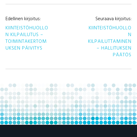
A
Edellinen kirjoitus:
Seuraava kirjoitus:
S
KIINTEISTÖHUOLLO
KIINTEISTÖHUOLLO
N KILPAILUTUS –
N
TOIMINTAKERTOM
KILPAILUTTAMINEN
UKSEN PÄIVITYS
– HALLITUKSEN
PÄÄTÖS