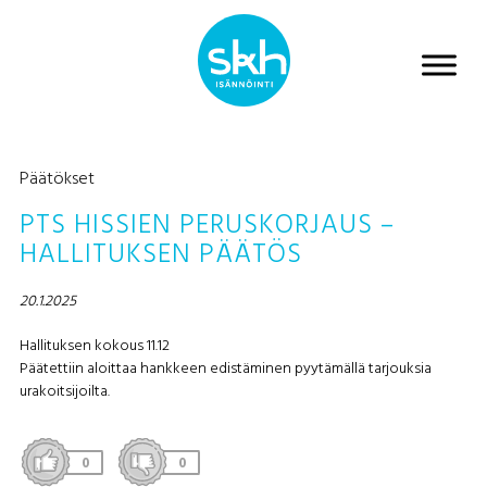
Päätökset
PTS HISSIEN PERUSKORJAUS –
HALLITUKSEN PÄÄTÖS
20.1.2025
Hallituksen kokous 11.12
Päätettiin aloittaa hankkeen edistäminen pyytämällä tarjouksia
urakoitsijoilta.
0
0