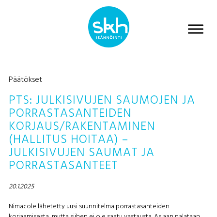
Päätökset
PTS: JULKISIVUJEN SAUMOJEN JA
PORRASTASANTEIDEN
KORJAUS/RAKENTAMINEN
(HALLITUS HOITAA) –
JULKISIVUJEN SAUMAT JA
PORRASTASANTEET
20.1.2025
Nimacole lähetetty uusi suunnitelma porrastasanteiden
korjaamisesta, mutta siihen ei ole saatu vastausta. Asiaan palataan