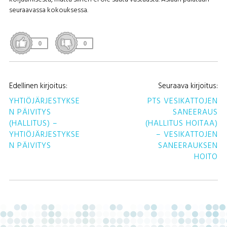
seuraavassa kokouksessa.
0
0
A
Edellinen kirjoitus:
Seuraava kirjoitus:
S
YHTIÖJÄRJESTYKSE
PTS VESIKATTOJEN
N PÄIVITYS
SANEERAUS
(HALLITUS) –
(HALLITUS HOITAA)
YHTIÖJÄRJESTYKSE
– VESIKATTOJEN
N PÄIVITYS
SANEERAUKSEN
HOITO