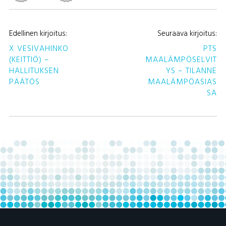
A
Edellinen kirjoitus:
Seuraava kirjoitus:
S
X VESIVAHINKO
PTS
(KEITTIÖ) –
MAALÄMPÖSELVIT
HALLITUKSEN
YS – TILANNE
PÄÄTÖS
MAALÄMPÖASIAS
SA