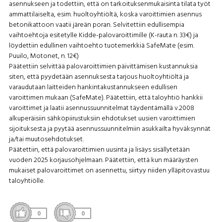
asennukseen ja todettiin, että on tarkoituksenmukaisinta tilata työt
ammattilaiselta, esim. huoltoyhtiöltä, koska varoittimien asennus
betonikattoon vaatii järeän poran. Selvitettiin edullisempia
vaihtoehtoja esitetylle Kidde-palovaroittimille (K-rauta n. 33€) ja
löydettiin edullinen vaihtoehto tuotemerkkiä SafeMate (esim.
Puuilo, Motonet, n. 12€)
Päätettiin selvittää palovaroittimien päivittämisen kustannuksia
siten, että pyydetään asennuksesta tarjous huoltoyhtiöltä ja
varaudutaan laitteiden hankintakustannukseen edullisen
varoittimen mukaan (SafeMate). Päätettiin, että taloyhtiö hankkii
varoittimet ja laatii asennussuunnitelmat täydentämällä v.2008
alkuperäisiin sähköpiirustuksiin ehdotukset uusien varoittimien
sijoituksesta ja pyytää asennussuunnitelmiin asukkailta hyväksynnät
ja/tai muutosehdotukset.
Päätettiin, että palovaroittimien uusinta ja lisäys sisällytetään
vuoden 2025 korjausohjelmaan. Päätettiin, että kun määräysten
mukaiset palovaroittimet on asennettu, siirtyy niiden ylläpitovastuu
taloyhtiölle.
0
0