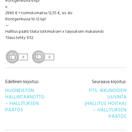
Röntgenkuvia 6 kpl
x:
2980 € + toimistomaksu 12,55 €, sis. alv
Röntgenkuvia 10-12 kpl
—
Hallitus päätti tilata tutkimuksen x tarjouksen mukaisesti.
Tilaus tehty 31.12.
0
0
A
Edellinen kirjoitus:
Seuraava kirjoitus:
S
HUONEISTON
PTS: IKKUNOIDEN
HALLINTAANOTTO
UUSINTA
– HALLITUKSEN
(HALLITUS HOITAA)
PÄÄTÖS
– HALLITUKSEN
PÄÄTÖS