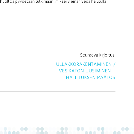
– huoltoa pyydetään tutkimaan, miksei viemäri vedä halutulla
AR
Seuraava kirjoitus:
ULLAKKORAKENTAMINEN /
SE
VESIKATON UUSIMINEN –
HALLITUKSEN PÄÄTÖS