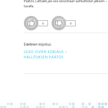
Päätös: Lattialle jää vesi seisomaan suihkuttelun jälkeen 
tavalla.
0
0
Edellinen kirjoitus:
ULKO-OVIEN KORJAUS –
HALLITUKSEN PÄÄTÖS