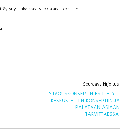
täytynyt uhkaavasti vuokralaista kohtaan.
a.
AR
Seuraava kirjoitus:
SIIVOUSKONSEPTIN ESITTELY –
SE
KESKUSTELTIIN KONSEPTIIN JA
PALATAAN ASIAAN
TARVITTAESSA.