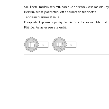
Suullisen ilmoituksen mukaan huoneiston x osakas on käyt
Kokouksessa päätettiin, että seurataan tilannetta.
Tehdään tilannekatsaus.
Ei raportoituja melu- ja käytöshäiriöitä. Seurataan tilannett
Päätös: Asiaa ei seurata enää.
0
0