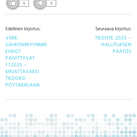
0
0
A
Edellinen kirjoitus:
Seuraava kirjoitus:
S
VÄRE:
TIEDOTE 2025 –
SÄHKÖNMYYNNIN
HALLITUKSEN
EHDOT
PÄÄTÖS
PÄIVITTYVÄT
1.1.2025 –
KIRJATTAVAKSI
TIEDOKSI
PÖYTÄKIRJAAN