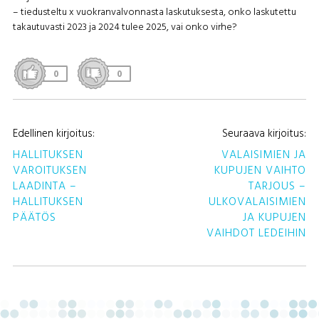
– tiedusteltu x vuokranvalvonnasta laskutuksesta, onko laskutettu
takautuvasti 2023 ja 2024 tulee 2025, vai onko virhe?
0
0
A
Edellinen kirjoitus:
Seuraava kirjoitus:
S
HALLITUKSEN
VALAISIMIEN JA
VAROITUKSEN
KUPUJEN VAIHTO
LAADINTA –
TARJOUS –
HALLITUKSEN
ULKOVALAISIMIEN
PÄÄTÖS
JA KUPUJEN
VAIHDOT LEDEIHIN