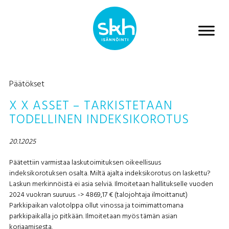
Päätökset
X X ASSET – TARKISTETAAN
TODELLINEN INDEKSIKOROTUS
20.1.2025
Päätettiin varmistaa laskutoimituksen oikeellisuus
indeksikorotuksen osalta. Miltä ajalta indeksikorotus on laskettu?
Laskun merkinnöistä ei asia selviä. Ilmoitetaan hallitukselle vuoden
2024 vuokran suuruus. -> 4869,17 € (talojohtaja ilmoittanut)
Parkkipaikan valotolppa ollut vinossa ja toimimattomana
parkkipaikalla jo pitkään. Ilmoitetaan myös tämän asian
korjaamisesta.