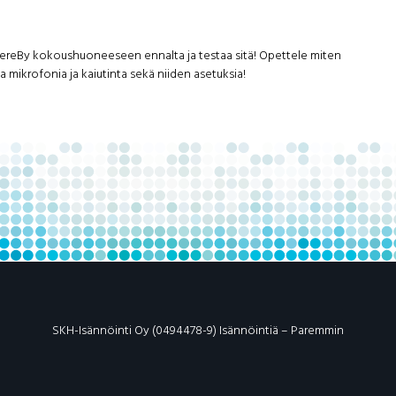
n WhereBy kokoushuoneeseen ennalta ja testaa sitä! Opettele miten
mikrofonia ja kaiutinta sekä niiden asetuksia!
SKH-Isännöinti Oy (0494478-9) Isännöintiä – Paremmin