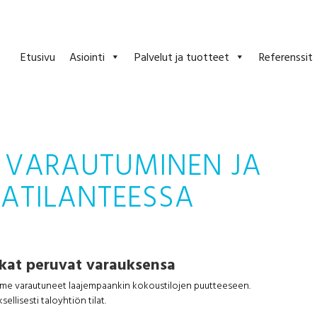
Etusivu
Asiointi
Palvelut ja tuotteet
Referenssit
 VARAUTUMINEN JA
ATILANTEESSA
ikat peruvat varauksensa
me varautuneet laajempaankin kokoustilojen puutteeseen.
lisesti taloyhtiön tilat.