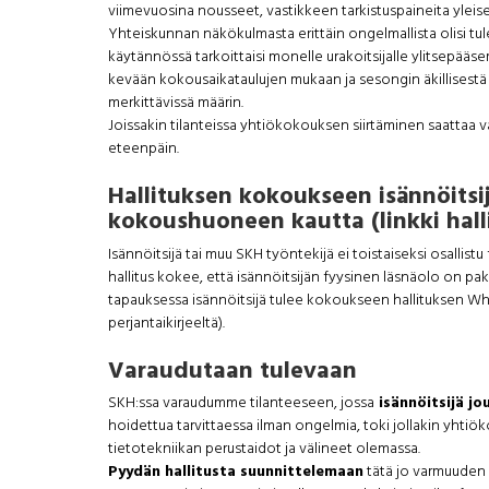
viimevuosina nousseet, vastikkeen tarkistuspaineita yleise
Yhteiskunnan näkökulmasta erittäin ongelmallista olisi tu
käytännössä tarkoittaisi monelle urakoitsijalle ylitsepääs
kevään kokousaikataulujen mukaan ja sesongin äkillisestä s
merkittävissä määrin.
Joissakin tilanteissa yhtiökokouksen siirtäminen saattaa v
eteenpäin.
Hallituksen kokoukseen isännöitsij
kokoushuoneen kautta (linkki halli
Isännöitsijä tai muu SKH työntekijä ei toistaiseksi osallistu
hallitus kokee, että isännöitsijän fyysinen läsnäolo on pak
tapauksessa isännöitsijä tulee kokoukseen hallituksen Wh
perjantaikirjeeltä).
Varaudutaan tulevaan
SKH:ssa varaudumme tilanteeseen, jossa
isännöitsijä j
hoidettua tarvittaessa ilman ongelmia, toki jollakin yhtiö
tietotekniikan perustaidot ja välineet olemassa.
Pyydän hallitusta suunnittelemaan
tätä jo varmuuden v