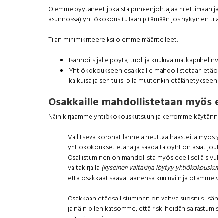
Olemme pyytäneet jokaista puheenjohtajaa miettimään ja me
asunnossa) yhtiökokous tullaan pitämään jos nykyinen til
Tilan minimikriteereiksi olemme määritelleet:
Isännöitsijälle pöytä, tuoli ja kuuluva matkapuhelinv
Yhtiökokoukseen osakkaille mahdollistetaan etäosallis
kaikuisa ja sen tulisi olla muutenkin etälähetykseen
Osakkaille mahdollistetaan myös 
Näin kirjaamme yhtiökokouskutsuun ja kerromme käytännön
Vallitseva koronatilanne aiheuttaa haasteita myös y
yhtiökokoukset etänä ja saada taloyhtiön asiat jouh
Osallistuminen on mahdollista myös edellisellä sivul
valtakirjalla
(kyseinen valtakirja löytyy yhtiökokousku
että osakkaat saavat äänensä kuuluviin ja otamme vas
Osakkaan etäosallistuminen on vahva suositus. Isän
ja näin ollen katsomme, että riski heidän sairastum