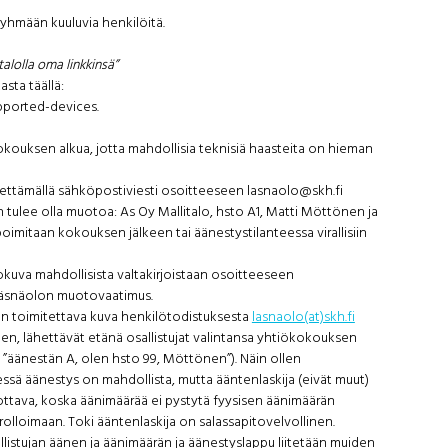
ryhmään kuuluvia henkilöitä.
 talolla oma linkkinsä”
ta täällä:
pported-devices.
kokouksen alkua, jotta mahdollisia teknisiä haasteita on hieman
ähettämällä sähköpostiviesti osoitteeseen lasnaolo@skh.fi
stin tulee olla muotoa: As Oy Mallitalo, hsto A1, Matti Möttönen ja
imitaan kokouksen jälkeen tai äänestystilanteessa virallisiin
lokuva mahdollisista valtakirjoistaan osoitteeseen
 läsnäolon muotovaatimus.
 on toimitettava kuva henkilötodistuksesta
lasnaolo(at)skh.fi
n, lähettävät etänä osallistujat valintansa yhtiökokouksen
im. ”äänestän A, olen hsto 99, Möttönen”). Näin ollen
essä äänestys on mahdollista, mutta ääntenlaskija (eivät muut)
rrottava, koska äänimäärää ei pystytä fyysisen äänimäärän
olloimaan. Toki ääntenlaskija on salassapitovelvollinen.
llistujan äänen ja äänimäärän ja äänestyslappu liitetään muiden