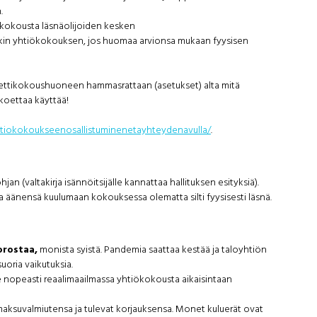
.
n kokousta läsnäolijoiden kesken
nkin yhtiökokouksen, jos huomaa arvionsa mukaan fyysisen
han nettikokoushuoneen hammasrattaan (asetukset) alta mitä
 koettaa käyttää!
a/yhtiokokoukseenosallistuminenetayhteydenavulla/
.
 (valtakirja isännöitsijälle kannattaa hallituksen esityksiä).
da äänensä kuulumaan kokouksessa olematta silti fyysisesti läsnä.
orostaa,
monista syistä. Pandemia saattaa kestää ja taloyhtiön
oria vaikutuksia.
 se nopeasti reaalimaailmassa yhtiökokousta aikaisintaan
maksuvalmiutensa ja tulevat korjauksensa. Monet kuluerät ovat