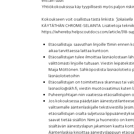
erittäin suuri.
Yhtiökokouksissa käy tyypillisesti myös paljon riski
Kokoukseen voit osallistua tästä linkistä:
”jokaisella
KÄYTÄTHÄN CHROME-SELAINTA. Lisätietoja tekniikas
https://whereby.helpscoutdocs.com/article/318-su
Etäosallistuja: saavuthan linjoille 15min ennen 
aikaa tarvittaessa laittaa kuntoon.
Etäosallistujan tulee ilmoittaa läsnäolostaan l
välittömästi linjoille tultuaan. Viestin leipätek
Maija Möttönen. Sähköpostista läsnäolotieto po
läsnäolotietoihin
Etäosallistujan on toimitettava skannaus tai va
lasnaolo@skh.fi, viestin muotovaatimus kuten
Puheenjohtajan niin vaatiessa etäosallistujien
Jos kokouksessa päädytään äänestystilanteesee
valitsemalle ääntenlaskijalle tekstiviestillä (es
etäosallistujan osalta suljetussa lippuäänestyks
saavat tietää sisällön. Nimi ja huoneisto on ke
sisältävän äänestyslapun jakamisen kautta kontr
Ääntenlaskija kirjoittaa äänestyslappuun etäosa