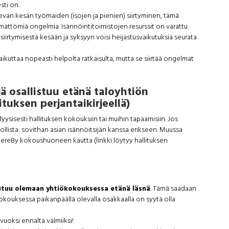
sti on.
levan kesän työmaiden (isojen ja pienien) siirtyminen, tämä
emättömiä ongelmia. Isännöintitoimistojen resurssit on varattu
iirtymisestä kesään ja syksyyn voisi heijastusvaikutuksia seurata
aikuttaa nopeasti helpolta ratkaisulta, mutta se siirtää ongelmat
ä osallistuu etänä taloyhtiön
tuksen perjantaikirjeellä)
 fyysisesti hallituksen kokouksiin tai muihin tapaamisiin. Jos
ollista: sovithan asian isännöitsijän kanssa erikseen. Muussa
ereBy kokoushuoneen kautta (linkki löytyy hallituksen
outuu olemaan yhtiökokouksessa etänä läsnä
. Tämä saadaan
kokouksessa paikanpäällä olevalla osakkaalla on syytä olla
uoksi ennalta valmiiksi!