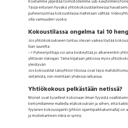
Koetamme järjestää toimistollemme usb-kaiutinmikrofoneja
Tässä erityisen hyväksi yhtiökokoustilanteessa havaitsemam
puheensorinaa kokoustilassa maltetaan välttää. Videoyhte
olla varmuuden vuoksi.
Kokoustilassa ongelma tai 10 heng
Jos yhtiökokoukseen tuntuu olevan vaikea löytää kokoustila
liian suurelta:
–> Puheenjohtaja voi aina keskeyttää jo alkaneenkin yh
ylittävän riskirajan. Tämä kirjataan jatkossa myös yhtiök
yleistyvän.
Jos kokoustilat taloyhtiön tiloissa ovat täysi mahdottom
siirtämistä, niin mietitään yhdessä ratkaisua.
Yhtiökokous pelkästään netissä?
Monet ovat kyselleet kokonaan ilman fyysistä osallistum
kertomillamme malleilla etäkokouksiin ja siihen, että kaikk
fyysinen kokoussijainti (yhtiön sijaintipaikkakunnalla) on 
ja moitekanteen riskiä ei synny.