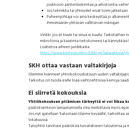
joukkoon ääntenlaskentaa ja arkistointia varten
Jos tekniikka tai yhteydet eivät toimi jatketaa
Puheenjohtaja voi aina keskeyttää jo alkanee
ihmismäärän ylittävän vallitsevan riskirajan
Vinkki: jos et kuule tai sinua ei kuulla: Tarkistat
mikrofonia ja kaiutinta tietokoneesi tai kännykkäsi
Lisätietoa aiheen juridiikasta:
https://www.kiinteistoliitto.fi/blogit/lakipahkin
SKH ottaa vastaan valtakirjoja
Olemme lisänneet yhtiökokouskutsuun uuden valtakirjapohjan
Tarkoitus on tuoda esille lisää vaihtoehtoisia keinoja saa
Ei siirretä kokouksia
Yhtiökokouksen pitämisen tärkeyttä ei voi liikaa k
päätöksenteon lamautumisella olisi merkittäviä myös epäsu
Jos nyt ajatellaan ’katsotaan tilanne keväällä’, tarkoittaa
lokakuussa.
Taloyhtiö tarvitsee päätöksiä turvatakseen taloutensa ja 