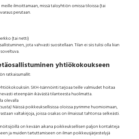
ille ilmoittamaan, missä taloyhtiön omissa tiloissa (tai
avaraus perutaan.
erkko (tai netti)
tuminen, jota vahvasti suositellaan. Tilan ei siis tulisi olla liian
 soveltuva.
etäosallistuminen yhtiökokoukseen
 ratkaisumallit:
htiökokouksiin. SKH-Isännöinti tarjoaa teille valmiudet hoitaa
evasti eteenpäin ikävästä tilanteesta huolimatta.
la olevalla
tsusta)
. Näissä poikkeuksellisissa oloissa pyrimme huomioimaan,
taan valtakirjoja, joissa osakas on ilmaissut tahtonsa selkeästi.
nöitsijöillä on kevään aikana poikkeuksellisen paljon kontakteja
iseen ja muiden tartuttamiseen on ilman poikkeusjärjestelyjä