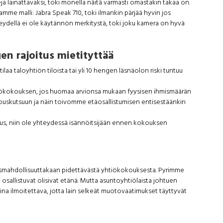
 lainattavaksi, toki monella näitä varmasti omastakin takaa on.
me malli: Jabra Speak 710, toki ilmankin pärjää hyvin jos
ydellä ei ole käytännön merkitystä, toki joku kamera on hyvä
en rajoitus mietityttää
a taloyhtiön tiloista tai yli 10 hengen läsnäolon riski tuntuu
tiökokouksen, jos huomaa arvionsa mukaan fyysisen ihmismäärän
okouskutsuun ja näin toivomme etäosallistumisen entisestäänkin
uus, niin ole yhteydessä isännöitsijään ennen kokouksen
ismahdollisuuttakaan pidettävästä yhtiökokouksesta. Pyrimme
i osallistuvat olisivat etänä. Mutta asuntoyhtiölaista johtuen
aina ilmoitettava, jotta lain selkeät muotovaatimukset täyttyvät