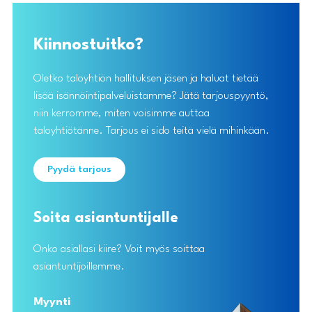
Kiinnostuitko?
Oletko taloyhtiön hallituksen jäsen ja haluat tietää
lisää isännöintipalveluistamme? Jätä tarjouspyyntö,
niin kerromme, miten voisimme auttaa
taloyhtiötänne. Tarjous ei sido teitä vielä mihinkään.
Pyydä tarjous
Soita asiantuntijalle
Onko asiallasi kiire? Voit myös soittaa
asiantuntijoillemme.
Myynti