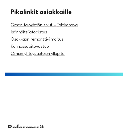
Pikalinkit asiakkaille
Oman taloyhtiön sivut –
Talokanava
Isännöitsijätodistus
Osakkaan remontti-ilmoitus
Kunnossapitovastuu
Omien yhteystietojen ylläpito