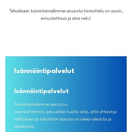
Tehokkaan toimintamallimme ansiosta hinnoittelu on avoin,
ennustettava ja aina reilu!
Isännöintipalvelut
Isännöintipalvelut
Toimintamallimme perustuu
isännöintitiimiin, joka pitää huolta siitä, että yhteistyö
hallituksen ja taloyhtiön kanssa on oikea-aikaista ja
tehokasta.