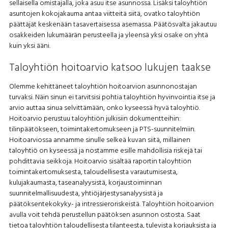
sellaisella omistajalla, joka asuu itse asunnossa. Lisäksi taloyhtiön
asuntojen kokojakauma antaa viitteitä siitä, ovatko taloyhtiön
päättäjät keskenään tasavertaisessa asemassa. Päätösvalta jakautuu
osakkeiden lukumäärän perusteella ja yleensä yksi osake on yhtä
kuin yksi ääni.
Taloyhtiön hoitoarvio katsoo lukujen taakse
Olemme kehittäneet taloyhtiön hoitoarvion asunnonostajan
turvaksi. Näin sinun ei tarvitsisi pohtia taloyhtiön hyvinvointia itse ja
arvio auttaa sinua selvittämään, onko kyseessä hyvä taloyhtiö.
Hoitoarvio perustuu taloyhtiön julkisiin dokumentteihin:
tilinpäätökseen, toimintakertomukseen ja PTS-suunnitelmiin.
Hoitoarviossa annamme sinulle selkeä kuvan siitä, millainen
taloyhtiö on kyseessä ja nostamme esille mahdollisia riskejä tai
pohdittavia seikkoja. Hoitoarvio sisältää raportin taloyhtiön
toimintakertomuksesta, taloudellisesta varautumisesta,
kulujakaumasta, taseanalyysistä, korjaustoiminnan
suunnitelmallisuudesta, yhtiöjärjestysanalyysistä ja
päätöksentekokyky- ja intressieroriskeistä. Taloyhtiön hoitoarvion
avulla voit tehdä perustellun päätöksen asunnon ostosta. Saat
tietoa taloyhtiön taloudellisesta tilanteesta, tulevista korjauksista ja