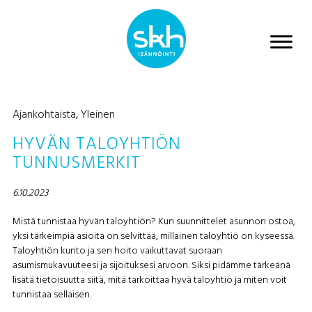
Ajankohtaista
,
Yleinen
HYVÄN TALOYHTIÖN
TUNNUSMERKIT
6.10.2023
Mistä tunnistaa hyvän taloyhtiön? Kun suunnittelet asunnon ostoa,
yksi tärkeimpiä asioita on selvittää, millainen taloyhtiö on kyseessä.
Taloyhtiön kunto ja sen hoito vaikuttavat suoraan
asumismukavuuteesi ja sijoituksesi arvoon. Siksi pidämme tärkeänä
lisätä tietoisuutta siitä, mitä tarkoittaa hyvä taloyhtiö ja miten voit
tunnistaa sellaisen.