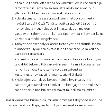
pitää huolta siitä, että rahaa on varattu tuleviin korjauksiin ja
remontteihin. Tämä takaa sen, että asukkaat eivät joudu
yllättäen kohtaamaan suuria lisäkustannuksia.
Kulujakauma suhteessa tilastolliseen tietoon on merkki
hyvästä taloyhtiöstä. Tämä tarkoittaa sitä, että taloyhtiön
hoitokulut ja muut kulut ovat linjassa alueen muiden
vastaavien taloyhtiöiden kanssa. Epänormaalin korkeat kulut
voivat olla merkki ongelmista.
Taloyhtiön taseanalyysi antaa tietoa yhtiön taloudellisesta
tilanteesta. Hyvällä taloyhtiöllä on terve tase, joka kertoo
vakaasta taloudesta.
Korjaustoiminnan suunnitelmallisuus on tärkeä seikka. Hyvä
taloyhtiö tekee pitkän aikavälin suunnitelmia korjausten ja
remonttien osalta, jotta ne voidaan toteuttaa
kustannustehokkaasti ja ilman suuria yllätyksiä.
Yhtiöjärjestysanalyysi kertoo, kuinka hyvin taloyhtiön
säännöt ja määräykset toimivat. Selkeät ja johdonmukaiset
säännöt sekä roolitukset edistävät rauhallista asumista.
Lisäksi kannattaa huomioida, millaisia omistajia taloyhtiössä on: jos
omistajat ovat sijoittajia, heillä on hyvin erilaiset intressit kuin