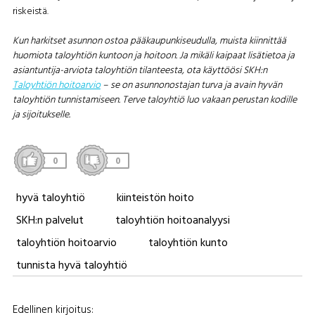
riskeistä.
Kun harkitset asunnon ostoa pääkaupunkiseudulla, muista kiinnittää
huomiota taloyhtiön kuntoon ja hoitoon. Ja mikäli kaipaat lisätietoa ja
asiantuntija-arviota taloyhtiön tilanteesta, ota käyttöösi SKH:n
Taloyhtiön hoitoarvio
– se on asunnonostajan turva ja avain hyvän
taloyhtiön tunnistamiseen. Terve taloyhtiö luo vakaan perustan kodille
ja sijoitukselle.
0
0
hyvä taloyhtiö
kiinteistön hoito
SKH:n palvelut
taloyhtiön hoitoanalyysi
taloyhtiön hoitoarvio
taloyhtiön kunto
tunnista hyvä taloyhtiö
A
Edellinen kirjoitus: